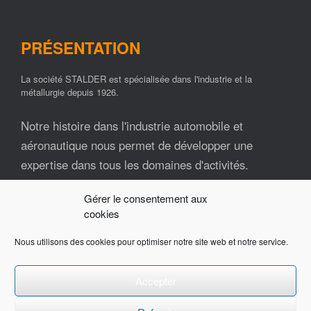
PRÉSENTATION
La société STALDER est spécialisée dans l'industrie et la
métallurgie depuis 1926.
Notre histoire dans l'industrie automobile et
aéronautique nous permet de développer une
expertise dans tous les domaines d'activités.
Gérer le consentement aux
Nos ressources matérielles et humaines font de la
cookies
société STALDER un partenaire industriel fiable et
impliqué tout au long de vos projets.
Nous utilisons des cookies pour optimiser notre site web et notre service.
Contactez-nous pour plus d'informations.
Accepter