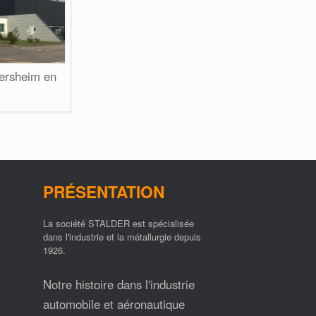
ersheim en
PRÉSENTATION
La société STALDER est spécialisée
dans l'industrie et la métallurgie depuis
1926.
Notre histoire dans l'industrie
automobile et aéronautique