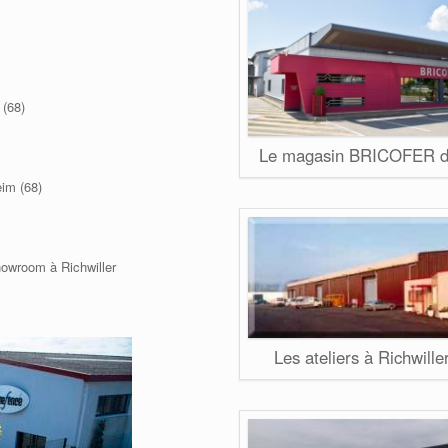
 (68)
Le magasin BRICOFER de
im (68)
howroom à Richwiller
Les ateliers à Richwill