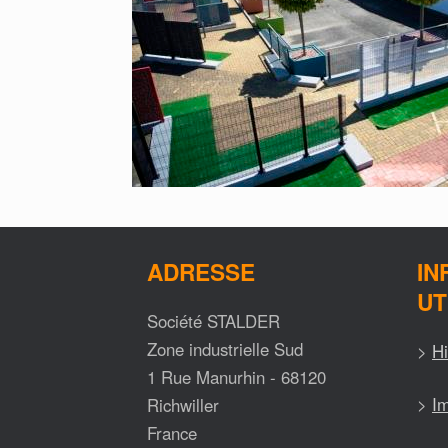
ADRESSE
IN
UT
Société STALDER
Zone industrielle Sud
>
Hi
1 Rue Manurhin - 68120
>
Im
Richwiller
France