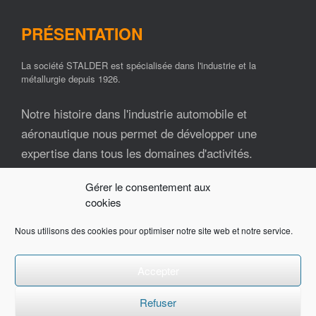
PRÉSENTATION
La société STALDER est spécialisée dans l'industrie et la
métallurgie depuis 1926.
Notre histoire dans l'industrie automobile et
aéronautique nous permet de développer une
expertise dans tous les domaines d'activités.
Gérer le consentement aux
Nos ressources matérielles et humaines font de la
cookies
société STALDER un partenaire industriel fiable et
impliqué tout au long de vos projets.
Nous utilisons des cookies pour optimiser notre site web et notre service.
Contactez-nous pour plus d'informations.
Accepter
Refuser