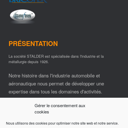
PRÉSENTATION
La société STALDER est spécialisée dans l'industrie et la
métallurgie depuis 1926.
Notre histoire dans l'industrie automobile et
aéronautique nous permet de développer une
expertise dans tous les domaines d'activités.
Gérer le consentement aux
Nos ressources matérielles et humaines font de la
cookies
société STALDER un partenaire industriel fiable et
impliqué tout au long de vos projets.
Nous utilisons des cookies pour optimiser notre site web et notre service.