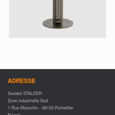
ADRESSE
Société STALDER
Zone industrielle Sud
1 Rue Manurhin - 68120 Richwiller
France