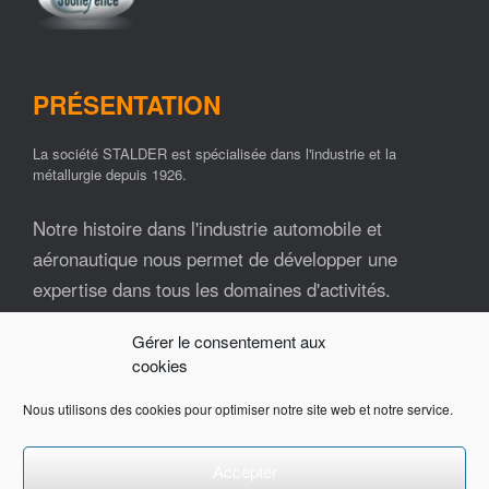
PRÉSENTATION
La société STALDER est spécialisée dans l'industrie et la
métallurgie depuis 1926.
Notre histoire dans l'industrie automobile et
aéronautique nous permet de développer une
expertise dans tous les domaines d'activités.
Gérer le consentement aux
Nos ressources matérielles et humaines font de la
cookies
société STALDER un partenaire industriel fiable et
impliqué tout au long de vos projets.
Nous utilisons des cookies pour optimiser notre site web et notre service.
Contactez-nous pour plus d'informations.
Accepter