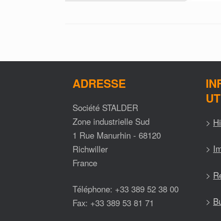
ADRESSE
IN
UT
Société STALDER
Zone industrielle Sud
>
Hi
1 Rue Manurhin - 68120
>
Im
Richwiller
France
>
Ré
Téléphone: +33 389 52 38 00
>
Bu
Fax: +33 389 53 81 71