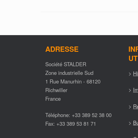
ADRESSE
IN
UT
Société STALDER
Zone industrielle Sud
>
Hi
1 Rue Manurhin - 68120
>
Im
Richwiller
France
>
Ré
Téléphone: +33 389 52 38 00
>
Bu
Fax: +33 389 53 81 71