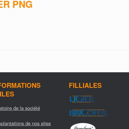
ER PNG
FORMATIONS
FILLIALES
ILES
stoire de la société
plantations de nos sites