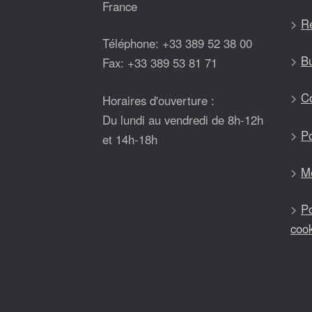
France
>
Ré
Téléphone: +33 389 52 38 00
>
Bu
Fax: +33 389 53 81 71
>
Co
Horaires d'ouverture :
Du lundi au vendredi de 8h-12h
>
Po
et 14h-18h
>
Me
>
Po
coo