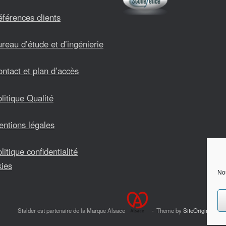
férences clients
reau d’étude et d’ingénierie
ntact et plan d’accès
litique Qualité
ntions légales
litique confidentialité
kies
Nou
Stalder est partenaire de la Marque Alsace
Theme by
SiteOrigin