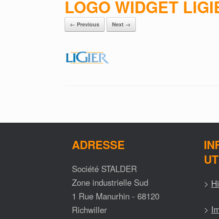
LOGO WIDGET LIGI
← Previous
Next →
ADRESSE
IN
UT
Société STALDER
Zone industrielle Sud
>
Hi
1 Rue Manurhin - 68120
>
Im
Richwiller