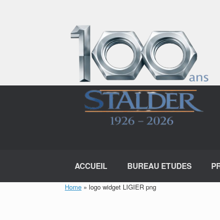
Skip
to
content
ACCUEIL
BUREAU ETUDES
P
Home
»
logo widget LIGIER png