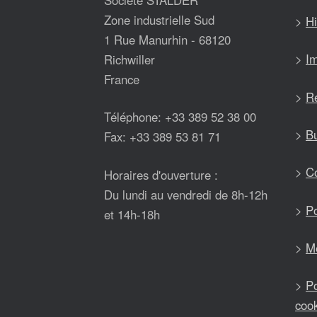
Société STALDER
Zone industrielle Sud
>
Hi
1 Rue Manurhin - 68120
>
Im
Richwiller
France
>
Ré
Téléphone: +33 389 52 38 00
>
Bu
Fax: +33 389 53 81 71
>
Co
Horaires d'ouverture :
Du lundi au vendredi de 8h-12h
>
Po
et 14h-18h
>
Me
>
Po
coo