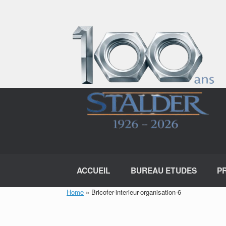
Skip
to
content
ACCUEIL
BUREAU ETUDES
P
Home
»
Bricofer-interieur-organisation-6