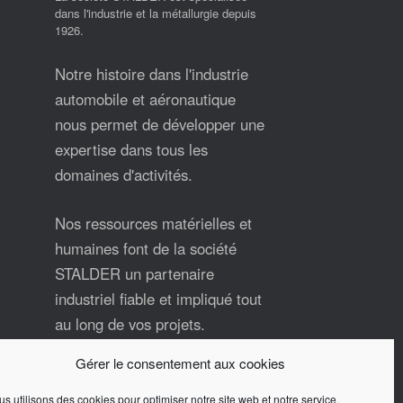
dans l'industrie et la métallurgie depuis
1926.
Notre histoire dans l'industrie
automobile et aéronautique
nous permet de développer une
expertise dans tous les
domaines d'activités.
Nos ressources matérielles et
humaines font de la société
STALDER un partenaire
industriel fiable et impliqué tout
au long de vos projets.
Gérer le consentement aux cookies
Contactez-nous pour plus
d'informations.
s utilisons des cookies pour optimiser notre site web et notre service.