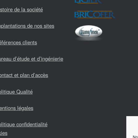
stoire de la société
plantations de nos sites
férences clients
reau d’étude et d’ingénierie
ntact et plan d’accès
litique Qualité
ntions légales
litique confidentialité
kies
Nou