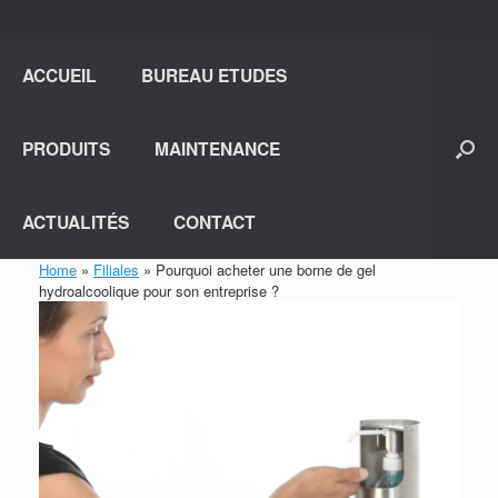
ACCUEIL
BUREAU ETUDES
PRODUITS
MAINTENANCE
ACTUALITÉS
CONTACT
Home
»
Filiales
»
Pourquoi acheter une borne de gel
hydroalcoolique pour son entreprise ?